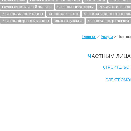
Ремонт однокомнатной квартиры
Сантехнические работы
Укладка искусственн
Установка душевой кабины
Установка потолков
Установка радиаторов отоплен
Установка стиральной машины
Установка унитаза
Установка электросчетчика
Главная
>
Услуги
>
Частны
ЧАСТНЫМ ЛИЦ
CТРОИТЕЛЬС
ЭЛЕКТРОМО