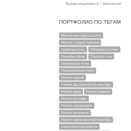
Вызов специалиста – бесплатно!
ПОРТФОЛИО ПО ТЕГАМ
Монтаж гипсокартона (гкл)
Монтаж сэндвич панелей
Наливные полы
Натяжные потолки
Поклейка обоев
Покраска стен
Полимерные полы
Промышленные полы
Ремонт ванной
Ремонт двухкомнатной квартиры
Ремонт дома
Ремонт квартир
Ремонт коттеджа
Ремонт лаборатории
Ремонт магазинов
Ремонт однокомнатной квартиры
Сантехнические работы